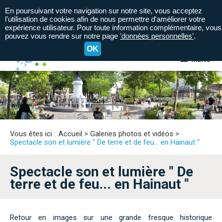
En poursuivant votre navigation sur notre site, vous acceptez
l'utilisation de cookies afin de nous permettre d'améliorer votre
expérience utilisateur. Pour toute information complémentaire, vous
pouvez vous rendre sur notre page
'données personnelles'
.
OK
MENU
A+
A=
A-
Vous êtes ici :
Accueil
>
Galeries photos et vidéos
>
Spectacle son et lumière " De terre et de feu... en Hainaut "
Spectacle son et lumière " De
terre et de feu... en Hainaut "
Retour en images sur une grande fresque historique