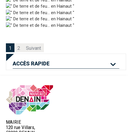
1
2
Suivant
ACCÈS
RAPIDE
Mes services en
Etat civil
Location de salles
ligne
MAIRIE
120 rue Villars,
Logement
Pass'Permis
Navette Bleue