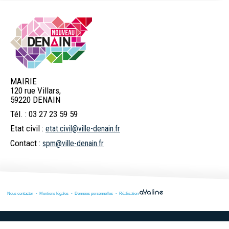
Mes services en
Etat civil
Location de salles
ligne
MAIRIE
120 rue Villars,
Logement
Pass'Permis
Navette Bleue
59220 DENAIN
Tél. : 03 27 23 59 59
Etat civil :
etat.civil@ville-denain.fr
Billetterie
Déchets
Menus scolaires
Contact :
spm@ville-denain.fr
spectacles
Commerces et
Numéros d'urgence
Marchés publics
Nous contacter
Mentions légales
Données personnelles
Réalisation
marché