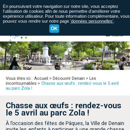
En poursuivant votre navigation sur notre site, vous acceptez
l'utilisation de cookies afin de nous permettre d'améliorer votre
expérience utilisateur. Pour toute information complémentaire, vous
pouvez vous rendre sur notre page
'données personnelles'
.
OK
MENU
A+
A=
A-
Vous êtes ici :
Accueil
>
Découvrir Denain
>
Les
incontournables
>
Chasse aux œufs : rendez-vous le 5 avril
au parc Zola !
Chasse aux œufs : rendez-vous
le 5 avril au parc Zola !
À l’occasion des fêtes de Pâques, la Ville de Denain
invite les enfants à participer à une grande chasse