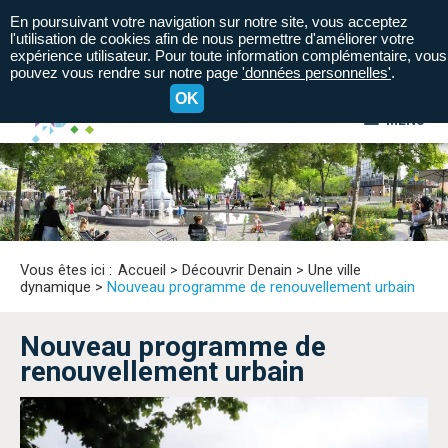
En poursuivant votre navigation sur notre site, vous acceptez
l'utilisation de cookies afin de nous permettre d'améliorer votre
expérience utilisateur. Pour toute information complémentaire, vous
pouvez vous rendre sur notre page
'données personnelles'
.
OK
MENU
A+
A=
A-
Vous êtes ici :
Accueil
>
Découvrir Denain
>
Une ville
dynamique
>
Nouveau programme de renouvellement urbain
Nouveau programme de
renouvellement urbain