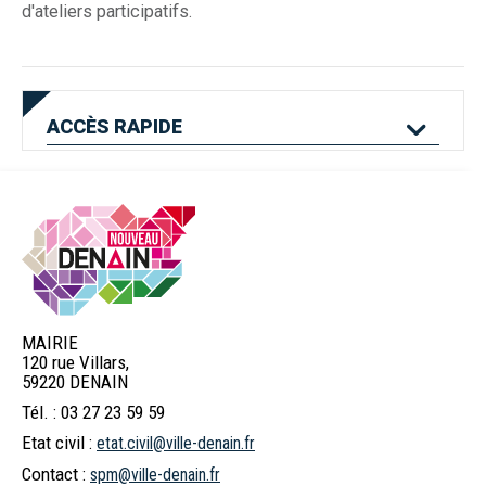
d'ateliers participatifs.
ACCÈS
RAPIDE
Mes services en
Etat civil
Location de salles
ligne
MAIRIE
120 rue Villars,
Logement
Pass'Permis
Navette Bleue
59220 DENAIN
Tél. : 03 27 23 59 59
Etat civil :
etat.civil@ville-denain.fr
Billetterie
Déchets
Menus scolaires
Contact :
spm@ville-denain.fr
spectacles