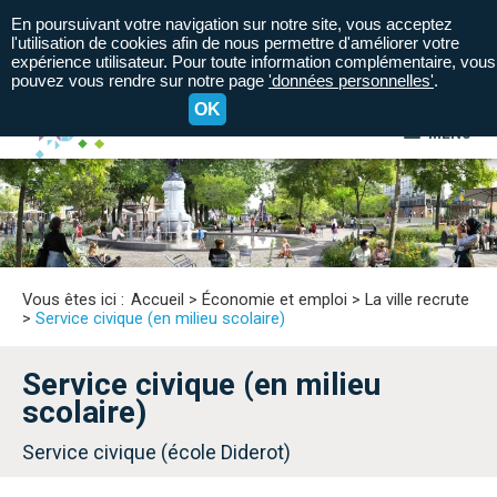
En poursuivant votre navigation sur notre site, vous acceptez
l'utilisation de cookies afin de nous permettre d'améliorer votre
expérience utilisateur. Pour toute information complémentaire, vous
pouvez vous rendre sur notre page
'données personnelles'
.
OK
MENU
A+
A=
A-
Vous êtes ici :
Accueil
>
Économie et emploi
>
La ville recrute
>
Service civique (en milieu scolaire)
Service civique (en milieu
scolaire)
Service civique (école Diderot)