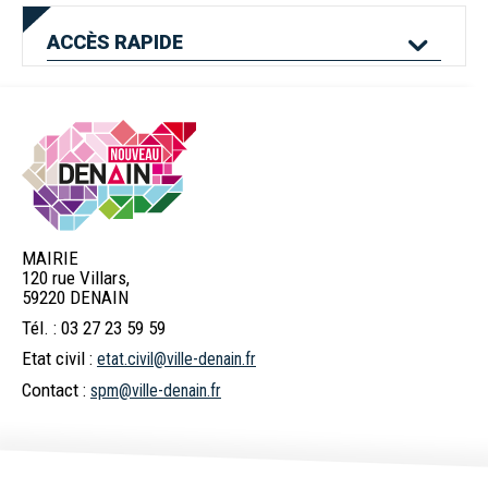
ACCÈS
RAPIDE
Mes services en
Etat civil
Location de salles
ligne
MAIRIE
120 rue Villars,
Logement
Pass'Permis
Navette Bleue
59220 DENAIN
Tél. : 03 27 23 59 59
Etat civil :
etat.civil@ville-denain.fr
Billetterie
Déchets
Menus scolaires
Contact :
spm@ville-denain.fr
spectacles
Commerces et
Numéros d'urgence
Marchés publics