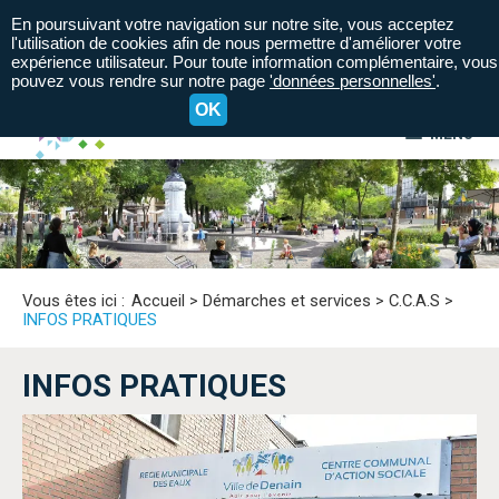
En poursuivant votre navigation sur notre site, vous acceptez
l'utilisation de cookies afin de nous permettre d'améliorer votre
expérience utilisateur. Pour toute information complémentaire, vous
pouvez vous rendre sur notre page
'données personnelles'
.
OK
MENU
A+
A=
A-
Vous êtes ici :
Accueil
>
Démarches et services
>
C.C.A.S
>
INFOS PRATIQUES
INFOS PRATIQUES