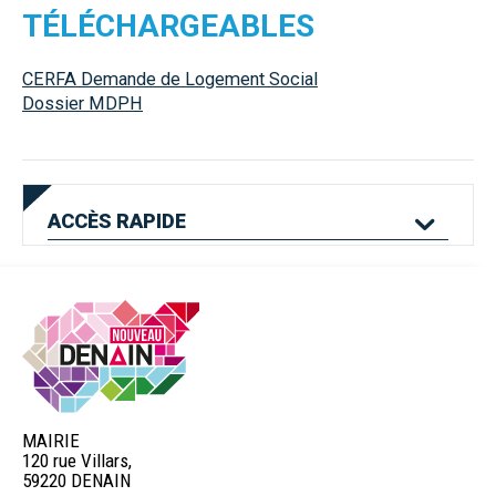
TÉLÉCHARGEABLES
CERFA Demande de Logement Social
Dossier MDPH
ACCÈS
RAPIDE
Mes services en
Etat civil
Location de salles
ligne
MAIRIE
120 rue Villars,
Logement
Pass'Permis
Navette Bleue
59220 DENAIN