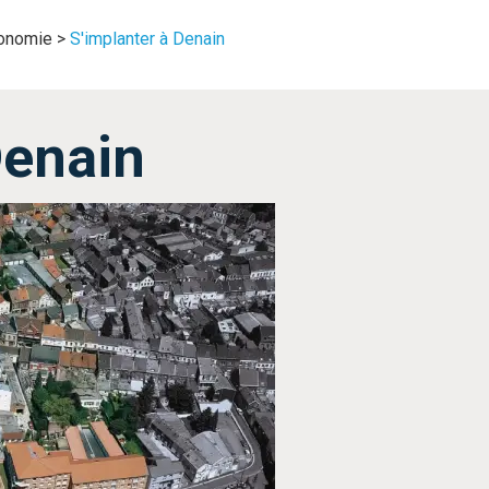
onomie
>
S'implanter à Denain
Denain