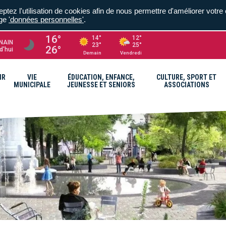
ptez l'utilisation de cookies afin de nous permettre d'améliorer votre 
age
'données personnelles'
.
16°
14°
12°
NAIN
23°
25°
26°
d'hui
Demain
Vendredi
IR
VIE
ÉDUCATION, ENFANCE,
CULTURE, SPORT ET
MUNICIPALE
JEUNESSE ET SENIORS
ASSOCIATIONS