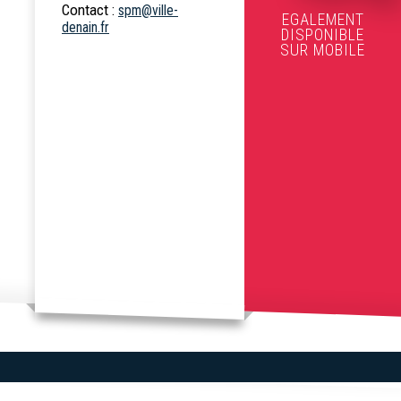
Contact :
spm@ville-
EGALEMENT
denain.fr
DISPONIBLE
SUR MOBILE
Services et
équipements