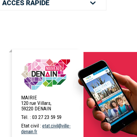
ACCÈS
RAPIDE
Mes services en
Etat civil
Location de
ligne
salles
Logement
Pass'Permis
Navette Bleue
MAIRIE
Billetterie
Déchets
Menus scolaires
120 rue Villars,
spectacles
59220 DENAIN
Tél. : 03 27 23 59 59
Etat civil :
etat.civil@ville-
Commerces et
Numéros
Marchés publics
denain.fr
marché
d'urgence