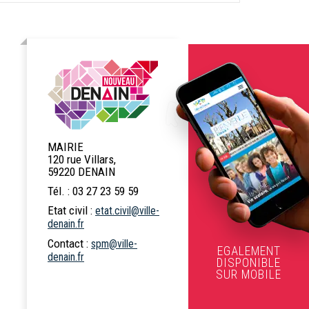
MAIRIE
120 rue Villars,
59220 DENAIN
Tél. : 03 27 23 59 59
Etat civil :
etat.civil@ville-
denain.fr
Contact :
spm@ville-
EGALEMENT
denain.fr
DISPONIBLE
SUR MOBILE