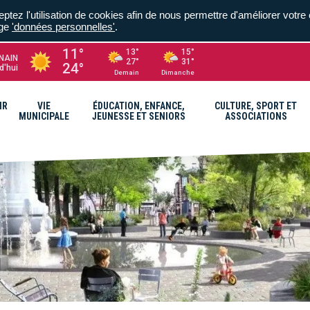
ptez l'utilisation de cookies afin de nous permettre d'améliorer votre 
age
'données personnelles'
.
11°
13°
15°
NAIN
27°
31°
24°
d'hui
Demain
Dimanche
IR
VIE
ÉDUCATION, ENFANCE,
CULTURE, SPORT ET
MUNICIPALE
JEUNESSE ET SENIORS
ASSOCIATIONS