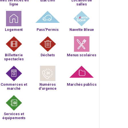
Mes services en
Etat civil
Location de
ligne
salles
Logement
Pass'Permis
Navette Bleue
Billetterie
Déchets
Menus scolaires
spectacles
Commerces et
Numéros
Marchés publics
marché
d'urgence
Services et
équipements