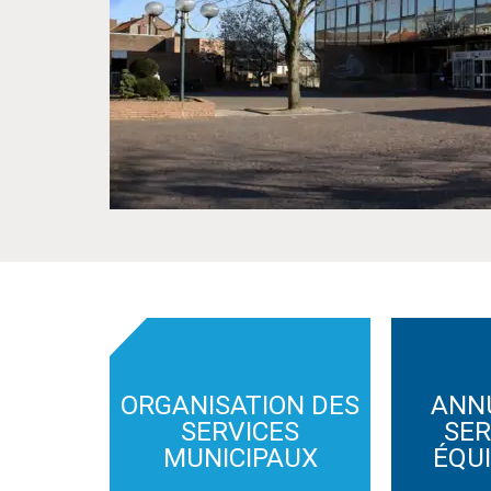
ORGANISATION DES
ANN
SERVICES
SER
MUNICIPAUX
ÉQU