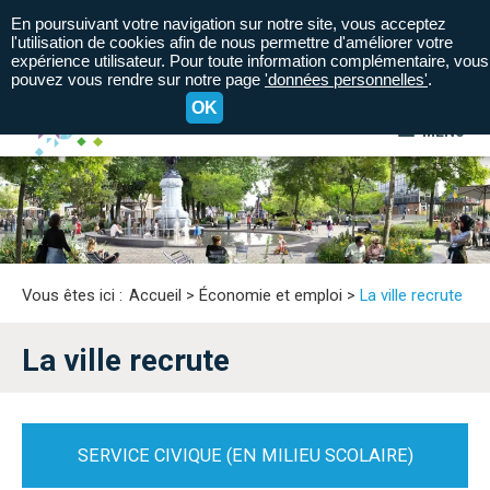
En poursuivant votre navigation sur notre site, vous acceptez
l'utilisation de cookies afin de nous permettre d'améliorer votre
expérience utilisateur. Pour toute information complémentaire, vous
pouvez vous rendre sur notre page
'données personnelles'
.
OK
MENU
A+
A=
A-
Vous êtes ici :
Accueil
>
Économie et emploi
>
La ville recrute
La ville recrute
SERVICE CIVIQUE (EN MILIEU SCOLAIRE)