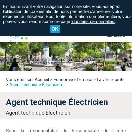
En poursuivant votre navigation sur notre site, vous acceptez
l'utilisation de cookies afin de nous permettre d'améliorer votre
expérience utilisateur. Pour toute information complémentaire, vous
pouvez vous rendre sur notre page
'données personnelles'
.
OK
MENU
A+
A=
A-
Vous êtes ici :
Accueil
>
Économie et emploi
>
La ville recrute
>
Agent technique Électricien
Agent technique Électricien
Agent technique Électricien
Sous la responsabilité du Responsable du Centre