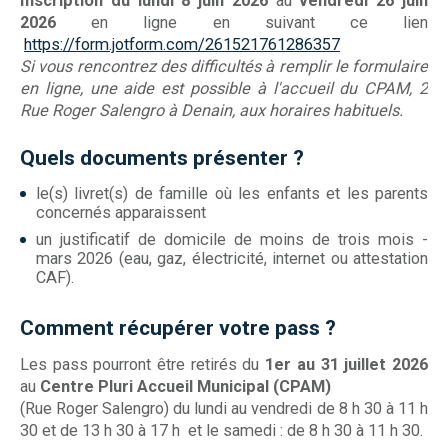
Inscription du lundi 8 juin 2026
au
vendredi 26 juin
2026
en ligne en suivant ce lien
https://form.jotform.com/261521761286357
Si vous rencontrez des difficultés à remplir le formulaire
en ligne, une aide est possible à l'accueil du CPAM, 2
Rue Roger Salengro à Denain, aux horaires habituels.
Quels documents pr
é
senter ?
le(s) livret(s) de famille où les enfants et les parents
concernés apparaissent
un justificatif de domicile de moins de trois mois -
mars 2026 (eau, gaz, électricité, internet ou attestation
CAF).
Comment récupérer votre pass ?
Les pass pourront être retirés du
1er au 31 juillet 2026
au
Centre Pluri Accueil Municipal (CPAM)
(Rue Roger Salengro) du lundi au vendredi de 8 h 30 à 11 h
30 et de 13 h 30 à 17 h et le samedi : de 8 h 30 à 11 h 30.