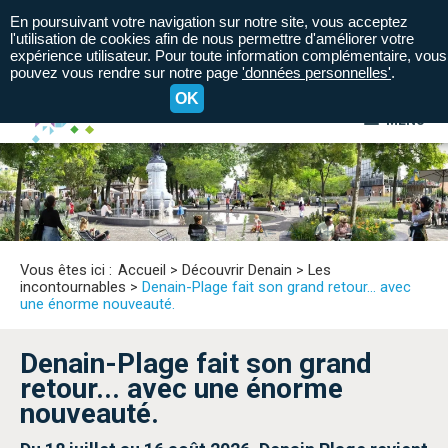
En poursuivant votre navigation sur notre site, vous acceptez
l'utilisation de cookies afin de nous permettre d'améliorer votre
expérience utilisateur. Pour toute information complémentaire, vous
pouvez vous rendre sur notre page
'données personnelles'
.
OK
MENU
A+
A=
A-
Vous êtes ici :
Accueil
>
Découvrir Denain
>
Les
incontournables
>
Denain-Plage fait son grand retour... avec
une énorme nouveauté.
Denain-Plage fait son grand
retour... avec une énorme
nouveauté.