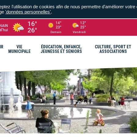
ptez l'utilisation de cookies afin de nous permettre d'améliorer votre 
age
'données personnelles'
.
16°
14°
12°
NAIN
23°
25°
26°
d'hui
Demain
Vendredi
IR
VIE
ÉDUCATION, ENFANCE,
CULTURE, SPORT ET
MUNICIPALE
JEUNESSE ET SENIORS
ASSOCIATIONS