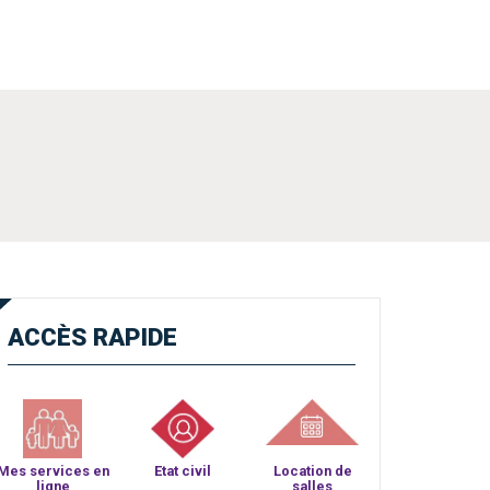
ACCÈS
RAPIDE
Mes services en
Etat civil
Location de
ligne
salles