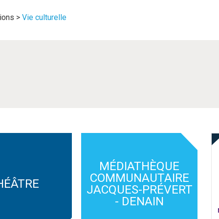
tions
>
Vie culturelle
MÉDIATHÈQUE
COMMUNAUTAIRE
HÉÂTRE
JACQUES-PRÉVERT
- DENAIN