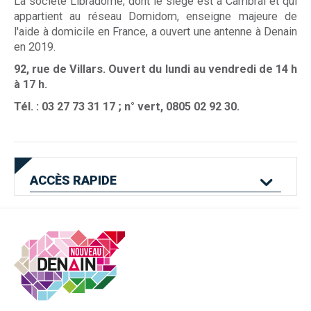
La société Libradome, dont le siège est à Cambrai et qui
appartient au réseau Domidom, enseigne majeure de
l'aide à domicile en France, a ouvert une antenne à Denain
en 2019.
92, rue de Villars. Ouvert du lundi au vendredi de 14 h
à 17 h.
Tél. : 03 27 73 31 17 ; n° vert, 0805 02 92 30.
ACCÈS
RAPIDE
Mes services en
Etat civil
Location de salles
ligne