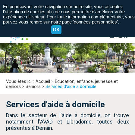
En poursuivant votre navigation sur notre site, vous acceptez
l'utilisation de cookies afin de nous permettre d'améliorer votre
expérience utilisateur. Pour toute information complémentaire, vous
pouvez vous rendre sur notre page
'données personnelles'
.
OK
MENU
A+
A=
A-
Vous êtes ici :
Accueil
>
Éducation, enfance, jeunesse et
seniors
>
Seniors
>
Services d'aide à domicile
Services d'aide à domicile
Dans le secteur de l'aide à domicile, on trouve
notamment l'AVAD et Libradome, toutes deux
présentes à Denain.