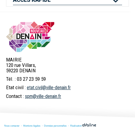
Mes services en
Etat civil
Location de salles
ligne
MAIRIE
120 rue Villars,
Logement
Pass'Permis
Navette Bleue
59220 DENAIN
Tél. : 03 27 23 59 59
Etat civil :
etat.civil@ville-denain.fr
Billetterie
Déchets
Menus scolaires
Contact :
spm@ville-denain.fr
spectacles
Commerces et
Numéros d'urgence
Marchés publics
Nous contacter
Mentions légales
Données personnelles
Réalisation
marché