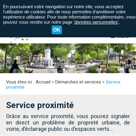
En poursuivant votre navigation sur notre site, vous acceptez
l'utilisation de cookies afin de nous permettre d'améliorer votre
expérience utilisateur. Pour toute information complémentaire, vous
pouvez vous rendre sur notre page
'données personnelles'
.
OK
MENU
A+
A=
A-
Vous êtes ici :
Accueil
>
Démarches et services
>
Service
proximité
Service proximité
Grâce au service proximité, vous pouvez signaler
en direct un problème de propreté urbaine, de
voirie, d’éclairage public ou d’espaces verts...