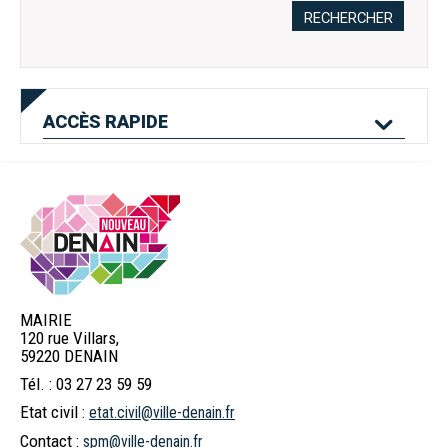
RECHERCHER
ACCÈS
RAPIDE
Mes services en
Etat civil
Location de salles
ligne
MAIRIE
120 rue Villars,
Logement
Pass'Permis
Navette Bleue
59220 DENAIN
Tél. : 03 27 23 59 59
Etat civil :
etat.civil@ville-denain.fr
Billetterie
Déchets
Menus scolaires
Contact :
spm@ville-denain.fr
spectacles