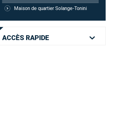
Maison de quartier Solange-Tonini
ACCÈS
RAPIDE
Mes services en
Etat civil
Location de
ligne
salles
Logement
Pass'Permis
Navette Bleue
Billetterie
Déchets
Menus scolaires