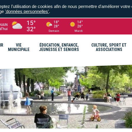
ptez l'utilisation de cookies afin de nous permettre d'améliorer votre 
age
'données personnelles'
.
15°
18°
14°
NAIN
28°
26°
32°
d'hui
Demain
Mardi
IR
VIE
ÉDUCATION, ENFANCE,
CULTURE, SPORT ET
MUNICIPALE
JEUNESSE ET SENIORS
ASSOCIATIONS