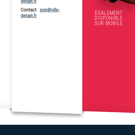
denain.fr
Contact :
spm@ville-
EGALEMENT
denain.fr
DISPONIBLE
SUR MOBILE