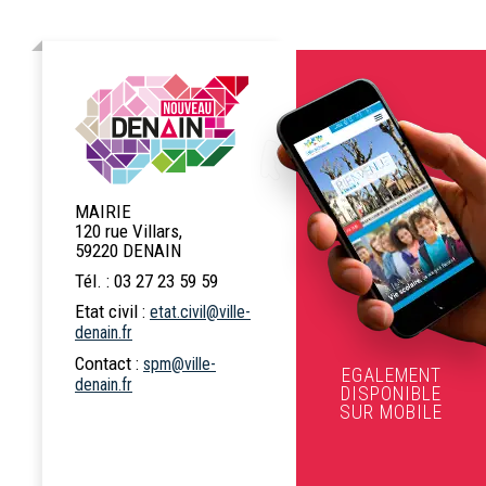
MAIRIE
120 rue Villars,
59220 DENAIN
Tél. : 03 27 23 59 59
Etat civil :
etat.civil@ville-
denain.fr
Contact :
spm@ville-
EGALEMENT
denain.fr
DISPONIBLE
SUR MOBILE