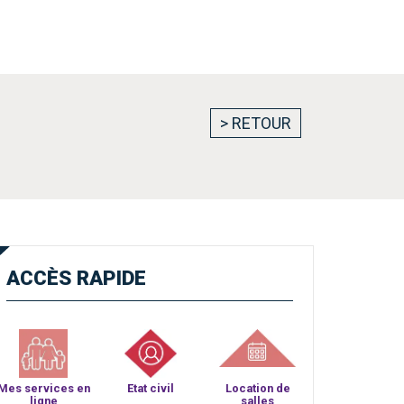
> RETOUR
ACCÈS
RAPIDE
Mes services en
Etat civil
Location de
ligne
salles