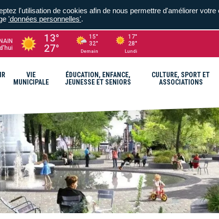
ptez l'utilisation de cookies afin de nous permettre d'améliorer votre 
age
'données personnelles'
.
13°
15°
17°
NAIN
32°
28°
27°
d'hui
Demain
Lundi
IR
VIE
ÉDUCATION, ENFANCE,
CULTURE, SPORT ET
MUNICIPALE
JEUNESSE ET SENIORS
ASSOCIATIONS