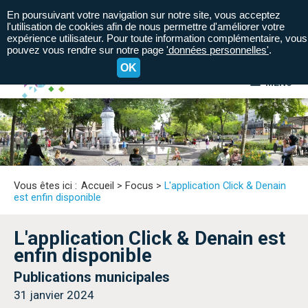
En poursuivant votre navigation sur notre site, vous acceptez
l'utilisation de cookies afin de nous permettre d'améliorer votre
expérience utilisateur. Pour toute information complémentaire, vous
pouvez vous rendre sur notre page
'données personnelles'
.
OK
MENU
A+
A=
A-
Vous êtes ici :
Accueil
>
Focus
>
L'application Click & Denain
est enfin disponible
L'application Click & Denain est
enfin disponible
Publications municipales
31 janvier 2024