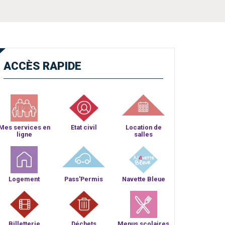
ACCÈS
RAPIDE
Mes services en
Etat civil
Location de
ligne
salles
Logement
Pass'Permis
Navette Bleue
Billetterie
Déchets
Menus scolaires