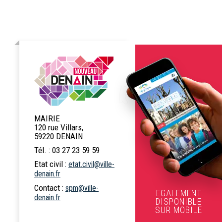
MAIRIE
120 rue Villars,
59220 DENAIN
Tél. : 03 27 23 59 59
Etat civil :
etat.civil@ville-
denain.fr
Contact :
spm@ville-
EGALEMENT
denain.fr
DISPONIBLE
SUR MOBILE