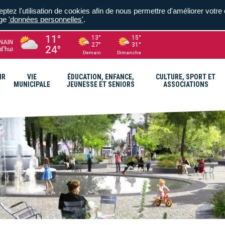
ptez l'utilisation de cookies afin de nous permettre d'améliorer votre 
age
'données personnelles'
.
11°
13°
15°
NAIN
27°
31°
24°
d'hui
Demain
Dimanche
IR
VIE
ÉDUCATION, ENFANCE,
CULTURE, SPORT ET
MUNICIPALE
JEUNESSE ET SENIORS
ASSOCIATIONS