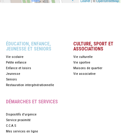
Leaflet
| ©
OpenStreetMap
ÉDUCATION, ENFANCE,
CULTURE, SPORT ET
JEUNESSE ET SENIORS
ASSOCIATIONS
Vie scolaire
Vie culturelle
Petite enfance
Vie sportive
Enfance et loisirs
Maisons de quartier
Jeunesse
Vie associative
Seniors
Restauration intergénérationnelle
DÉMARCHES ET SERVICES
Dispositifs d'urgence
Service proximité
C.C.A.S
Mes services en ligne