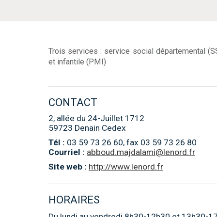
Trois services : service social départemental (S
et infantile (PMI)
CONTACT
2, allée du 24-Juillet 1712
59723 Denain Cedex
Tél :
03 59 73 26 60, fax 03 59 73 26 80
Courriel :
abboud.majdalami@lenord.fr
Site web :
http://www.lenord.fr
HORAIRES
Du lundi au vendredi 8h30-12h30 et 13h30-1