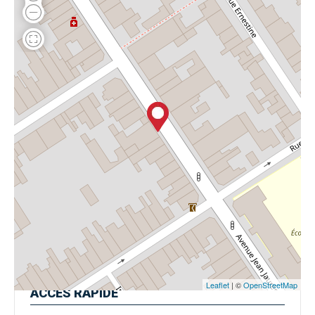
Leaflet
| ©
OpenStreetMap
ACCÈS
RAPIDE