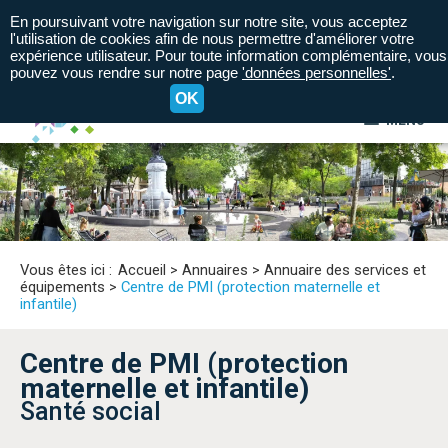
En poursuivant votre navigation sur notre site, vous acceptez
l'utilisation de cookies afin de nous permettre d'améliorer votre
expérience utilisateur. Pour toute information complémentaire, vous
pouvez vous rendre sur notre page
'données personnelles'
.
OK
MENU
A+
A=
A-
Vous êtes ici :
Accueil
>
Annuaires
>
Annuaire des services et
équipements
>
Centre de PMI (protection maternelle et
infantile)
Centre de PMI (protection
maternelle et infantile)
Santé social