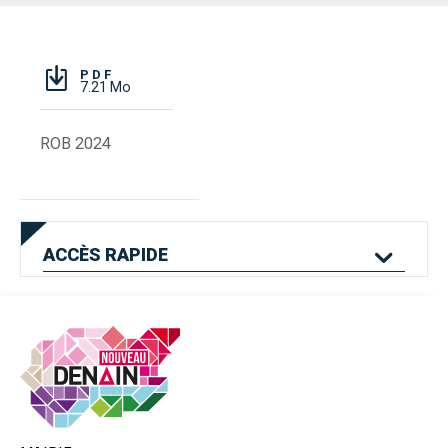
PDF
7.21 Mo
ROB 2024
ACCÈS
RAPIDE
Mes services en
Etat civil
Location de salles
ligne