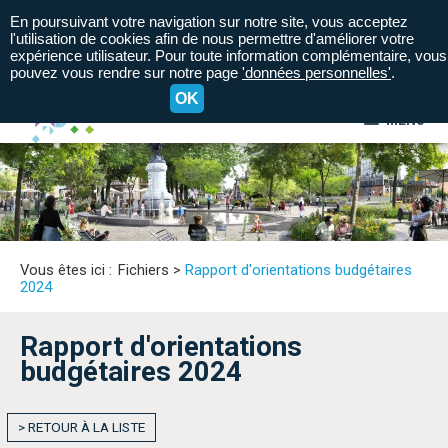
En poursuivant votre navigation sur notre site, vous acceptez
l'utilisation de cookies afin de nous permettre d'améliorer votre
expérience utilisateur. Pour toute information complémentaire, vous
pouvez vous rendre sur notre page
'données personnelles'
.
OK
MENU
A+
A=
A-
Vous êtes ici :
Fichiers
>
Rapport d'orientations budgétaires
2024
Rapport d'orientations
budgétaires 2024
> RETOUR À LA LISTE