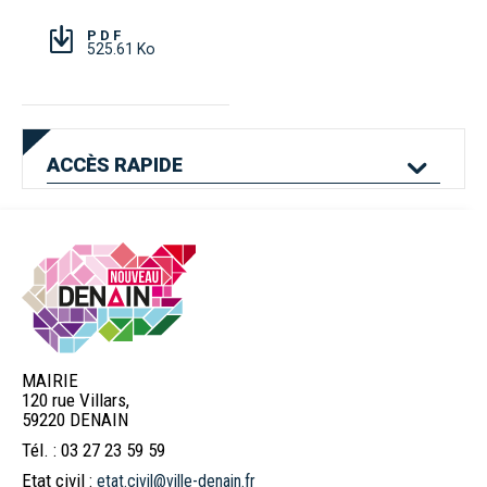
PDF
525.61 Ko
ACCÈS
RAPIDE
Mes services en
Etat civil
Location de salles
ligne
MAIRIE
120 rue Villars,
Logement
Pass'Permis
Navette Bleue
59220 DENAIN
Tél. : 03 27 23 59 59
Etat civil :
etat.civil@ville-denain.fr