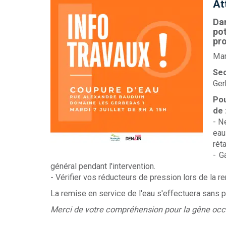
At
Dan
pot
pr
Mar
Sec
Ger
Pou
de 
- N
eau
rét
- G
général pendant l'intervention.
- Vérifier vos réducteurs de pression lors de la r
La remise en service de l'eau s'effectuera sans p
Merci de votre compréhension pour la gêne occ