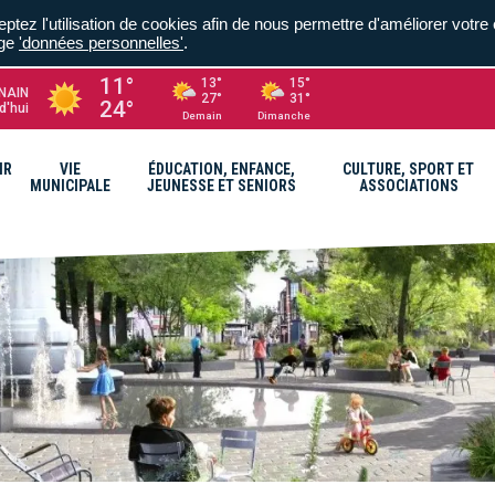
ptez l'utilisation de cookies afin de nous permettre d'améliorer votre 
age
'données personnelles'
.
11°
13°
15°
NAIN
27°
31°
24°
d'hui
Demain
Dimanche
IR
VIE
ÉDUCATION, ENFANCE,
CULTURE, SPORT ET
MUNICIPALE
JEUNESSE ET SENIORS
ASSOCIATIONS