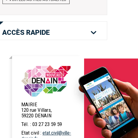
ACCÈS
RAPIDE
Mes services en
Etat civil
Location de
ligne
salles
Logement
Pass'Permis
Navette Bleue
MAIRIE
120 rue Villars,
59220 DENAIN
Tél. : 03 27 23 59 59
Billetterie
Déchets
Menus scolaires
Etat civil :
etat.civil@ville-
spectacles