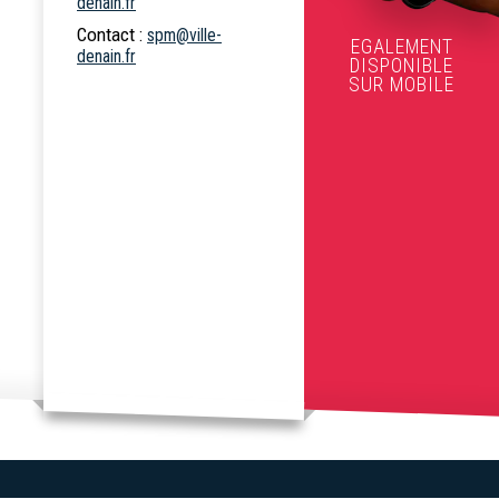
denain.fr
Contact :
spm@ville-
EGALEMENT
denain.fr
DISPONIBLE
SUR MOBILE
Commerces et
Numéros
Marchés publics
marché
d'urgence
Services et
équipements