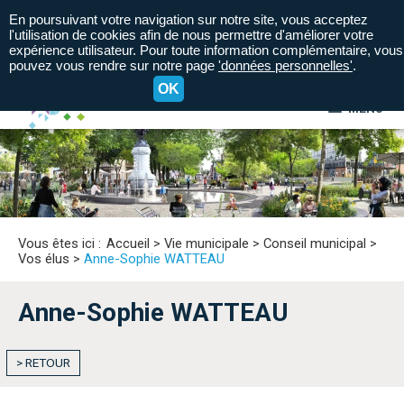
En poursuivant votre navigation sur notre site, vous acceptez
l'utilisation de cookies afin de nous permettre d'améliorer votre
expérience utilisateur. Pour toute information complémentaire, vous
pouvez vous rendre sur notre page
'données personnelles'
.
OK
MENU
A+
A=
A-
Vous êtes ici :
Accueil
>
Vie municipale
>
Conseil municipal
>
Vos élus
>
Anne-Sophie WATTEAU
Anne-Sophie WATTEAU
> RETOUR