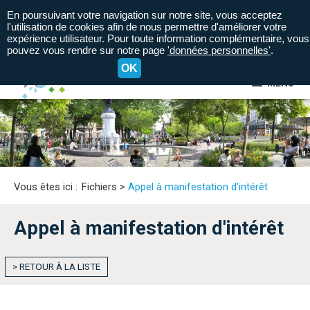
En poursuivant votre navigation sur notre site, vous acceptez
l'utilisation de cookies afin de nous permettre d'améliorer votre
expérience utilisateur. Pour toute information complémentaire, vous
pouvez vous rendre sur notre page
'données personnelles'
.
OK
MENU
A+
A=
A-
Vous êtes ici :
Fichiers
>
Appel à manifestation d'intérêt
Appel à manifestation d'intérêt
> RETOUR À LA LISTE