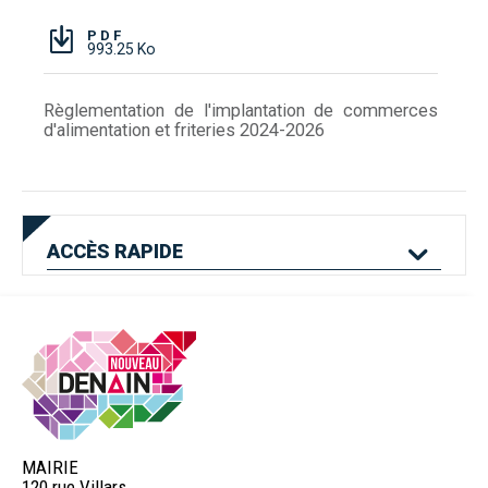
PDF
993.25 Ko
Règlementation de l'implantation de commerces
d'alimentation et friteries 2024-2026
ACCÈS
RAPIDE
Mes services en
Etat civil
Location de salles
ligne
MAIRIE
120 rue Villars,
Logement
Pass'Permis
Navette Bleue