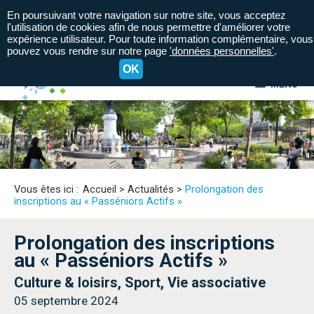
En poursuivant votre navigation sur notre site, vous acceptez
l'utilisation de cookies afin de nous permettre d'améliorer votre
expérience utilisateur. Pour toute information complémentaire, vous
pouvez vous rendre sur notre page
'données personnelles'
.
OK
MENU
A+
A=
A-
Vous êtes ici :
Accueil
>
Actualités
>
Prolongation des
inscriptions au « Passéniors Actifs »
Prolongation des inscriptions
au « Passéniors Actifs »
Culture & loisirs, Sport, Vie associative
05 septembre 2024