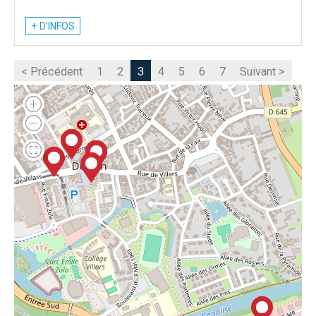
+ D’INFOS
< Précédent
1
2
3
4
5
6
7
Suivant >