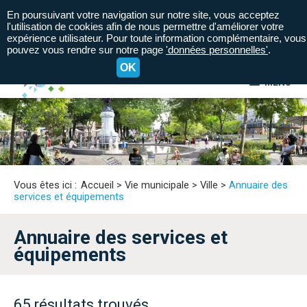
En poursuivant votre navigation sur notre site, vous acceptez
l'utilisation de cookies afin de nous permettre d'améliorer votre
expérience utilisateur. Pour toute information complémentaire, vous
pouvez vous rendre sur notre page
'données personnelles'
.
OK
MENU
A+
A=
A-
Vous êtes ici :
Accueil
>
Vie municipale
>
Ville
>
Annuaire des
services et équipements
Annuaire des services et
équipements
65 résultats trouvés