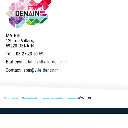
Mes services en
Etat civil
Location de salles
ligne
MAIRIE
120 rue Villars,
Logement
Pass'Permis
Navette Bleue
59220 DENAIN
Tél. : 03 27 23 59 59
Etat civil :
etat.civil@ville-denain.fr
Billetterie
Déchets
Menus scolaires
Contact :
spm@ville-denain.fr
spectacles
Commerces et
Numéros d'urgence
Marchés publics
Nous contacter
Mentions légales
Données personnelles
Réalisation
marché
Services et