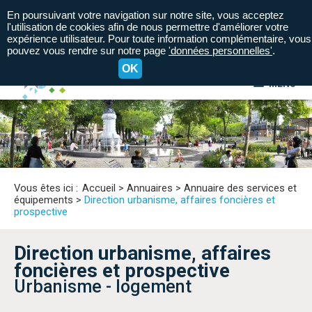
En poursuivant votre navigation sur notre site, vous acceptez
l'utilisation de cookies afin de nous permettre d'améliorer votre
expérience utilisateur. Pour toute information complémentaire, vous
pouvez vous rendre sur notre page
'données personnelles'
.
OK
MENU
A+
A=
A-
Vous êtes ici :
Accueil
>
Annuaires
>
Annuaire des services et
équipements
>
Direction urbanisme, affaires foncières et
prospective
Direction urbanisme, affaires
foncières et prospective
Urbanisme - logement