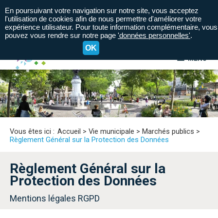
En poursuivant votre navigation sur notre site, vous acceptez
l'utilisation de cookies afin de nous permettre d'améliorer votre
expérience utilisateur. Pour toute information complémentaire, vous
pouvez vous rendre sur notre page
'données personnelles'
.
OK
MENU
A+
A=
A-
Vous êtes ici :
Accueil
>
Vie municipale
>
Marchés publics
>
Règlement Général sur la Protection des Données
Règlement Général sur la
Protection des Données
Mentions légales RGPD