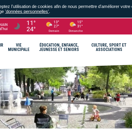
ptez l'utilisation de cookies afin de nous permettre d'améliorer votre 
age
'données personnelles'
.
11°
13°
15°
NAIN
27°
31°
24°
d'hui
Demain
Dimanche
IR
VIE
ÉDUCATION, ENFANCE,
CULTURE, SPORT ET
MUNICIPALE
JEUNESSE ET SENIORS
ASSOCIATIONS