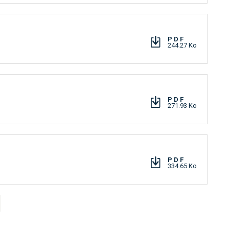
PDF
244.27 Ko
PDF
271.93 Ko
PDF
334.65 Ko