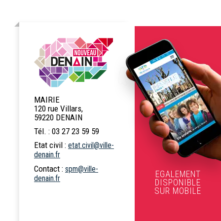
MAIRIE
120 rue Villars,
59220 DENAIN
Tél. : 03 27 23 59 59
Etat civil :
etat.civil@ville-
denain.fr
Contact :
spm@ville-
EGALEMENT
denain.fr
DISPONIBLE
SUR MOBILE