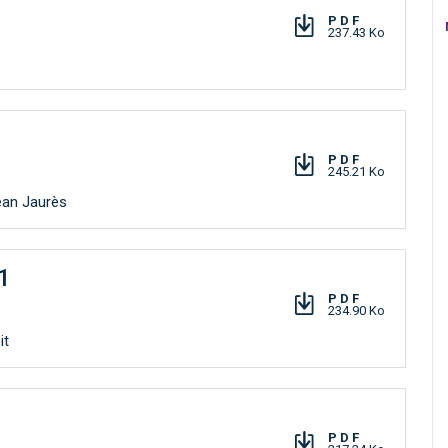
PDF
237.43 Ko
PDF
245.21 Ko
ean Jaurès
1
PDF
234.90 Ko
it
PDF