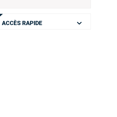
ACCÈS
RAPIDE
Mes services en
Etat civil
Location de
ligne
salles
Logement
Pass'Permis
Navette Bleue
Billetterie
Déchets
Menus scolaires
spectacles