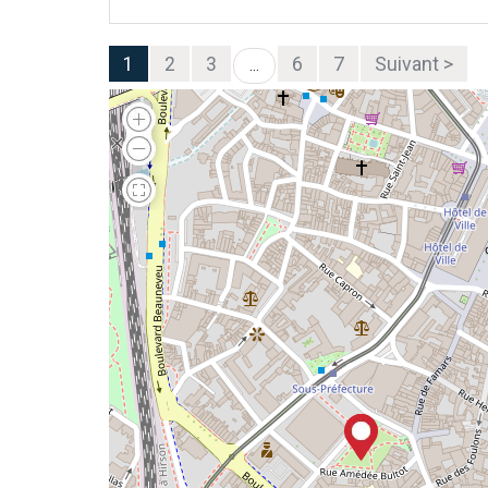
1
2
3
6
7
Suivant >
...