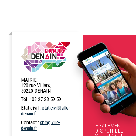
MAIRIE
120 rue Villars,
59220 DENAIN
Tél. : 03 27 23 59 59
Etat civil :
etat.civil@ville-
denain.fr
Contact :
spm@ville-
EGALEMENT
denain.fr
DISPONIBLE