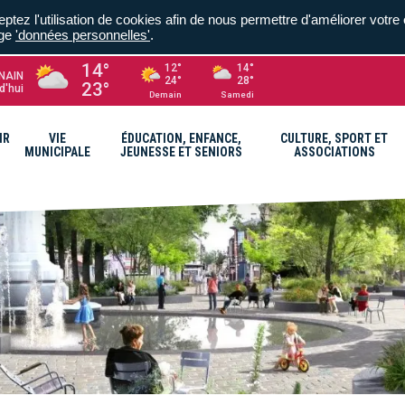
ptez l'utilisation de cookies afin de nous permettre d'améliorer votre 
age
'données personnelles'
.
14°
12°
14°
NAIN
24°
28°
23°
d'hui
Demain
Samedi
IR
VIE
ÉDUCATION, ENFANCE,
CULTURE, SPORT ET
MUNICIPALE
JEUNESSE ET SENIORS
ASSOCIATIONS