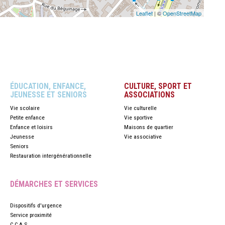
Leaflet
| ©
OpenStreetMap
ÉDUCATION, ENFANCE,
CULTURE, SPORT ET
JEUNESSE ET SENIORS
ASSOCIATIONS
Vie scolaire
Vie culturelle
Petite enfance
Vie sportive
Enfance et loisirs
Maisons de quartier
Jeunesse
Vie associative
Seniors
Restauration intergénérationnelle
DÉMARCHES ET SERVICES
Dispositifs d'urgence
Service proximité
C.C.A.S