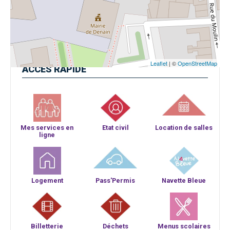
Leaflet
| ©
OpenStreetMap
ACCÈS
RAPIDE
Mes services en
Etat civil
Location de salles
ligne
Logement
Pass'Permis
Navette Bleue
Billetterie
Déchets
Menus scolaires