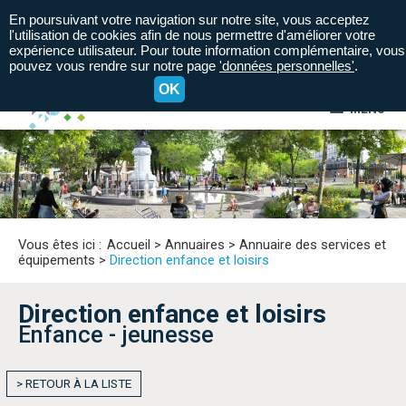
En poursuivant votre navigation sur notre site, vous acceptez
l'utilisation de cookies afin de nous permettre d'améliorer votre
expérience utilisateur. Pour toute information complémentaire, vous
pouvez vous rendre sur notre page
'données personnelles'
.
OK
MENU
A+
A=
A-
Vous êtes ici :
Accueil
>
Annuaires
>
Annuaire des services et
équipements
>
Direction enfance et loisirs
Direction enfance et loisirs
Enfance - jeunesse
> RETOUR À LA LISTE