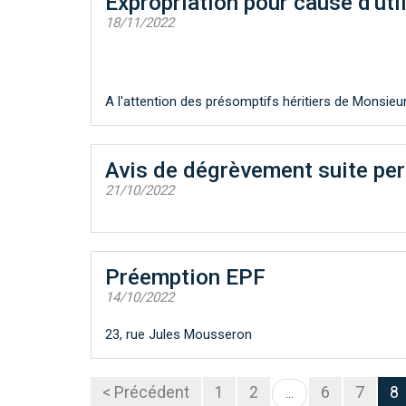
Expropriation pour cause d'uti
18/11/2022
A l'attention des présomptifs héritiers de Monsi
Avis de dégrèvement suite per
21/10/2022
Préemption EPF
14/10/2022
23, rue Jules Mousseron
< Précédent
1
2
6
7
8
...