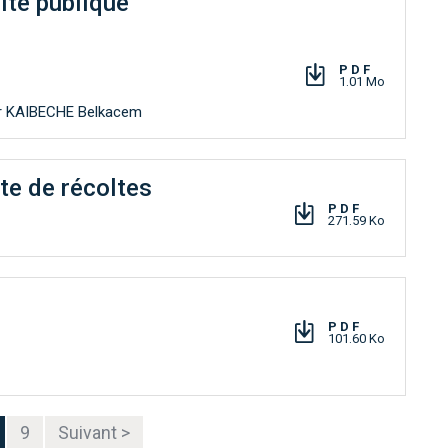
lité publique
PDF
1.01 Mo
eur KAIBECHE Belkacem
te de récoltes
PDF
271.59 Ko
PDF
101.60 Ko
9
Suivant >