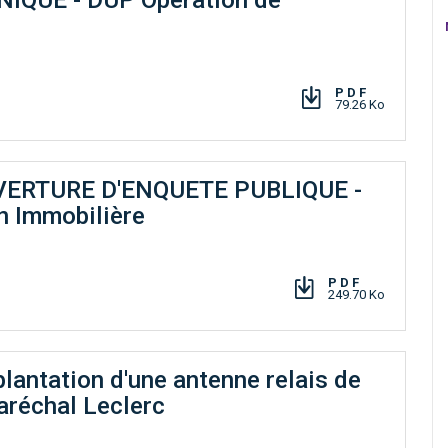
PDF
79.26 Ko
OUVERTURE D'ENQUETE PUBLIQUE -
n Immobilière
PDF
249.70 Ko
plantation d'une antenne relais de
réchal Leclerc