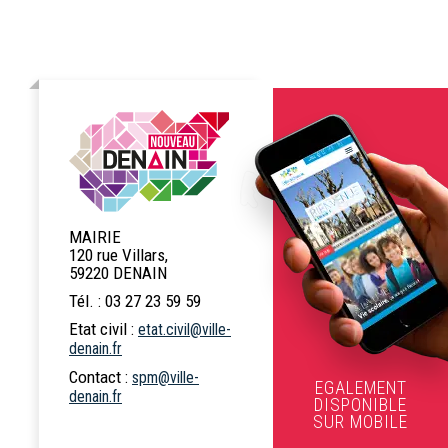
MAIRIE
120 rue Villars,
59220 DENAIN
Tél. : 03 27 23 59 59
Etat civil :
etat.civil@ville-
denain.fr
Contact :
spm@ville-
EGALEMENT
denain.fr
DISPONIBLE
SUR MOBILE