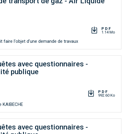
e transport de gaz - Air Liquide
PDF
1.14 Mo
t faire l'objet d'une demande de travaux
uêtes avec questionnaires -
lité publique
PDF
992.60 Ko
se KAIBECHE
uêtes avec questionnaires -