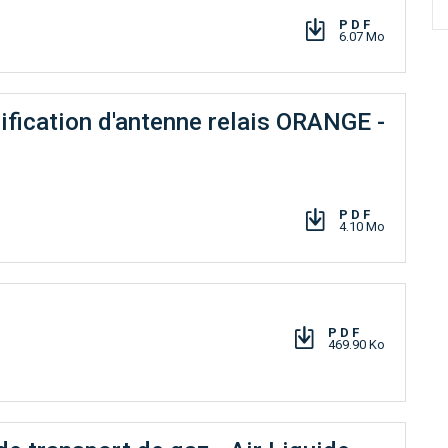
PDF
6.07 Mo
ification d'antenne relais ORANGE -
PDF
4.10 Mo
PDF
469.90 Ko