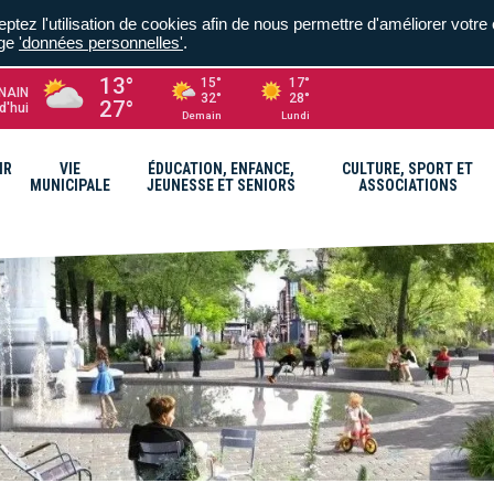
ptez l'utilisation de cookies afin de nous permettre d'améliorer votre 
age
'données personnelles'
.
13°
15°
17°
NAIN
32°
28°
27°
d'hui
Demain
Lundi
IR
VIE
ÉDUCATION, ENFANCE,
CULTURE, SPORT ET
MUNICIPALE
JEUNESSE ET SENIORS
ASSOCIATIONS