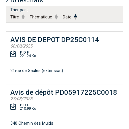
216 résultats
Trier par :
Titre
Thématique
Date
AVIS DE DEPOT DP25C0114
08/08/2025
PDF
221.24 Ko
21rue de Saules (extension)
Avis de dépôt PD05917225C0018
27/08/2025
PDF
210.99 Ko
340 Chemin des Muids