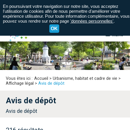
En poursuivant votre navigation sur notre site, vous acceptez
l'utilisation de cookies afin de nous permettre d'améliorer votre
expérience utilisateur. Pour toute information complémentaire, vous
pouvez vous rendre sur notre page
'données personnelles'
.
OK
MENU
A+
A=
A-
Vous êtes ici :
Accueil
>
Urbanisme, habitat et cadre de vie
>
Affichage légal
>
Avis de dépôt
Avis de dépôt
Avis de dépôt