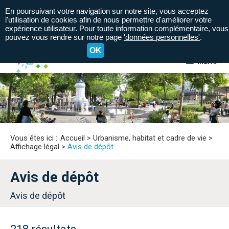
En poursuivant votre navigation sur notre site, vous acceptez
l'utilisation de cookies afin de nous permettre d'améliorer votre
expérience utilisateur. Pour toute information complémentaire, vous
pouvez vous rendre sur notre page
'données personnelles'
.
OK
MENU
A+
A=
A-
Vous êtes ici :
Accueil
>
Urbanisme, habitat et cadre de vie
>
Affichage légal
>
Avis de dépôt
Avis de dépôt
Avis de dépôt