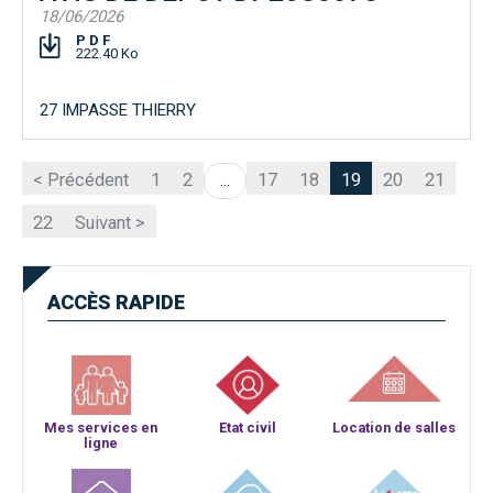
18/06/2026
PDF
222.40 Ko
27 IMPASSE THIERRY
< Précédent
1
2
17
18
19
20
21
...
22
Suivant >
ACCÈS
RAPIDE
Mes services en
Etat civil
Location de salles
ligne