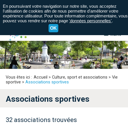
En poursuivant votre navigation sur notre site, vous acceptez
l'utilisation de cookies afin de nous permettre d'améliorer votre
expérience utilisateur. Pour toute information complémentaire, vous
pouvez vous rendre sur notre page
'données personnelles'
.
OK
MENU
A+
A=
A-
Vous êtes ici :
Accueil
>
Culture, sport et associations
>
Vie
sportive
>
Associations sportives
Associations sportives
32 associations trouvées