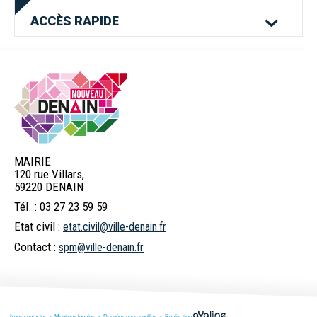
ACCÈS
RAPIDE
Mes services en
Etat civil
Location de salles
ligne
MAIRIE
120 rue Villars,
Logement
Pass'Permis
Navette Bleue
59220 DENAIN
Tél. : 03 27 23 59 59
Etat civil :
etat.civil@ville-denain.fr
Billetterie
Déchets
Menus scolaires
Contact :
spm@ville-denain.fr
spectacles
Commerces et
Numéros d'urgence
Marchés publics
Nous contacter
Mentions légales
Données personnelles
Réalisation