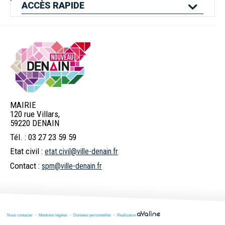
ACCÈS
RAPIDE
Mes services en
Etat civil
Location de salles
ligne
MAIRIE
120 rue Villars,
Logement
Pass'Permis
Navette Bleue
59220 DENAIN
Tél. : 03 27 23 59 59
Etat civil :
etat.civil@ville-denain.fr
Billetterie
Déchets
Menus scolaires
Contact :
spm@ville-denain.fr
spectacles
Commerces et
Numéros d'urgence
Marchés publics
Nous contacter
Mentions légales
Données personnelles
Réalisation
marché