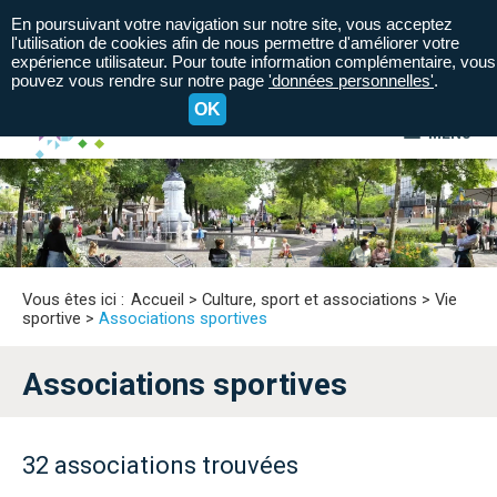
En poursuivant votre navigation sur notre site, vous acceptez
l'utilisation de cookies afin de nous permettre d'améliorer votre
expérience utilisateur. Pour toute information complémentaire, vous
pouvez vous rendre sur notre page
'données personnelles'
.
OK
MENU
A+
A=
A-
Vous êtes ici :
Accueil
>
Culture, sport et associations
>
Vie
sportive
>
Associations sportives
Associations sportives
32 associations trouvées