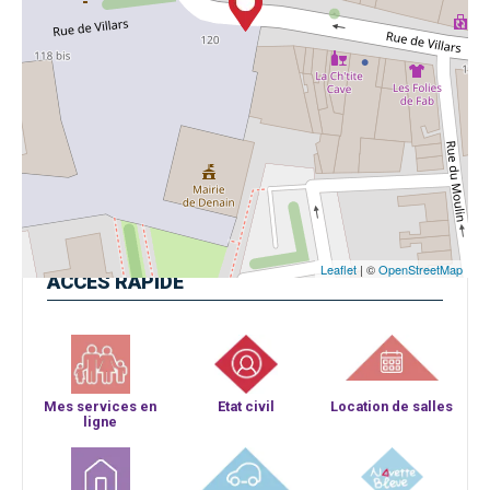
Leaflet
| ©
OpenStreetMap
ACCÈS
RAPIDE
Mes services en
Etat civil
Location de salles
ligne