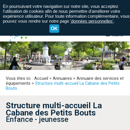
En poursuivant votre navigation sur notre site, vous acceptez
l'utilisation de cookies afin de nous permettre d'améliorer votre
expérience utilisateur. Pour toute information complémentaire, vous
pouvez vous rendre sur notre page
'données personnelles'
.
OK
MENU
A+
A=
A-
Vous êtes ici :
Accueil
>
Annuaires
>
Annuaire des services et
équipements
>
Structure multi-accueil La Cabane des Petits
Bouts
Structure multi-accueil La
Cabane des Petits Bouts
Enfance - jeunesse