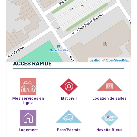
Leaflet
| ©
OpenStreetMap
ACCÈS
RAPIDE
Mes services en
Etat civil
Location de salles
ligne
Logement
Pass'Permis
Navette Bleue