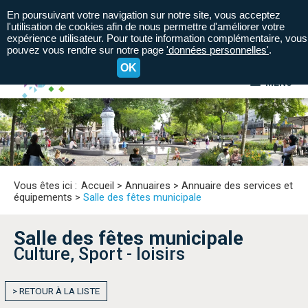
En poursuivant votre navigation sur notre site, vous acceptez
l'utilisation de cookies afin de nous permettre d'améliorer votre
expérience utilisateur. Pour toute information complémentaire, vous
pouvez vous rendre sur notre page
'données personnelles'
.
OK
MENU
A+
A=
A-
Vous êtes ici :
Accueil
>
Annuaires
>
Annuaire des services et
équipements
>
Salle des fêtes municipale
Salle des fêtes municipale
Culture, Sport - loisirs
> RETOUR À LA LISTE