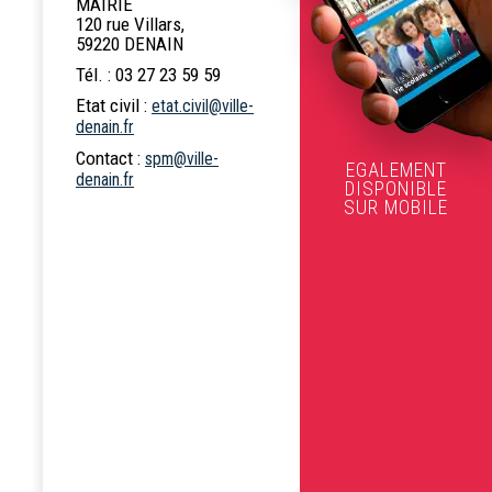
MAIRIE
120 rue Villars,
59220 DENAIN
Tél. : 03 27 23 59 59
Etat civil :
etat.civil@ville-
denain.fr
Contact :
spm@ville-
EGALEMENT
denain.fr
DISPONIBLE
SUR MOBILE