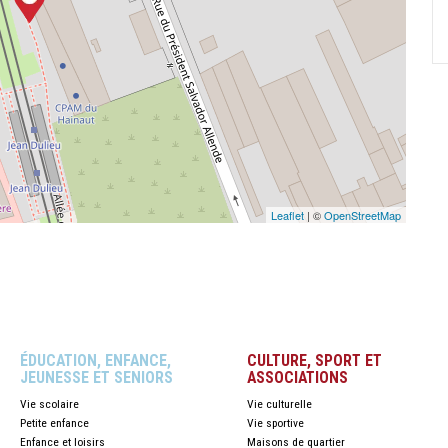
Leaflet
| ©
OpenStreetMap
ÉDUCATION, ENFANCE,
CULTURE, SPORT ET
JEUNESSE ET SENIORS
ASSOCIATIONS
Vie scolaire
Vie culturelle
Petite enfance
Vie sportive
Enfance et loisirs
Maisons de quartier