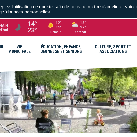
ptez l'utilisation de cookies afin de nous permettre d'améliorer votre 
age
'données personnelles'
.
14°
12°
13°
NAIN
24°
27°
23°
d'hui
Demain
Samedi
IR
VIE
ÉDUCATION, ENFANCE,
CULTURE, SPORT ET
MUNICIPALE
JEUNESSE ET SENIORS
ASSOCIATIONS