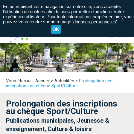
En poursuivant votre navigation sur notre site, vous acceptez
l'utilisation de cookies afin de nous permettre d'améliorer votre
expérience utilisateur. Pour toute information complémentaire, vous
pouvez vous rendre sur notre page
'données personnelles'
.
OK
MENU
A+
A=
A-
Vous êtes ici :
Accueil
>
Actualités
>
Prolongation des
inscriptions au chèque Sport/Culture
Prolongation des inscriptions
au chèque Sport/Culture
Publications municipales, Jeunesse &
enseignement, Culture & loisirs