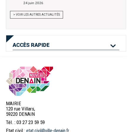
24 juin 2026
> VOIR LES AUTRES ACTUALITÉS
ACCÈS
RAPIDE
Mes services en
Etat civil
Location de salles
ligne
MAIRIE
120 rue Villars,
Logement
Pass'Permis
Navette Bleue
59220 DENAIN
Tél. : 03 27 23 59 59
Etat civil :
etat.civil@ville-denain.fr